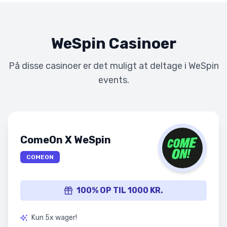
WeSpin Casinoer
På disse casinoer er det muligt at deltage i WeSpin
events.
ComeOn X WeSpin
COMEON
100% OP TIL 1000 KR.
Kun 5x wager!