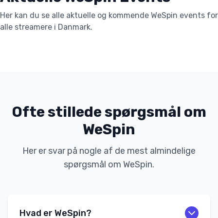
Her kan du se alle aktuelle og kommende WeSpin events for
alle streamere i Danmark.
Ofte stillede spørgsmål om
WeSpin
Her er svar på nogle af de mest almindelige
spørgsmål om WeSpin.
Hvad er WeSpin?