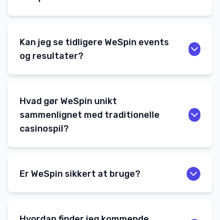
Kan jeg se tidligere WeSpin events
og resultater?
Hvad gør WeSpin unikt
sammenlignet med traditionelle
casinospil?
Er WeSpin sikkert at bruge?
Hvordan finder jeg kommende