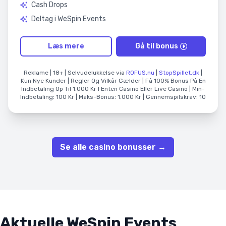
Cash Drops
Deltag i WeSpin Events
Læs mere
Gå til bonus
Reklame | 18+ | Selvudelukkelse via
ROFUS.nu
|
StopSpillet.dk
|
Kun Nye Kunder | Regler Og Vilkår Gælder | Få 100% Bonus På En
Indbetaling Op Til 1.000 Kr I Enten Casino Eller Live Casino | Min-
Indbetaling: 100 Kr | Maks-Bonus: 1.000 Kr | Gennemspilskrav: 10
(5x Indbetaling + 5 X Bonus | Eksempel: Indbetal 600 Kr, Få 100%
(600 Kr) I Bonus | Du Har 60 Dage Til At Gennemspille Din
Indbetaling (5 X 600 = 3.000 Kr) Og Din Bonus (5 X 600 = 3.000
Kr) | Ikke Alle Spil Er Gyldige For Gennemspilning | Se Listen
Over Gyldige Spil Spilaktivitet Kan Gennemgås Inden Hver
Udbedt Udbetaling; Hvis Der Er Mistanke Om Snyd,
Se alle casino bonusser →
Uregelmæssige Ulovlige Mønstre Eller Anden Svigagtig Eller
Uetisk Opførsel I Spillernes Aktivitet, Har Virksomheden Ret Til
At Afvise Udbetalinger, Konfiskere Gevinster Og Fryse Midlerne
På Kontoer Med Øjeblikkelig Virkning | Virksomheden
Forbeholder Sig Retten Til Når Som Helst At Annullere Bonussen
| Hvis Bonussen Annulleres, Fortabes Bonusmidler. Eventuelle
Midler, Der Er Deponeret Og Bundet Til Bonuskrav, Forbliver På
Kundens Konto Og Kan Benyttes Overalt På Webstedet |
Aktuelle WeSpin Events
Generelle Regler Og Vilkår For Comeon! Er Altid Gældende.