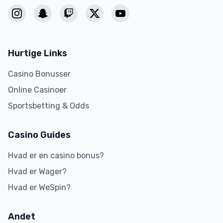
Hurtige Links
Casino Bonusser
Online Casinoer
Sportsbetting & Odds
Casino Guides
Hvad er en casino bonus?
Hvad er Wager?
Hvad er WeSpin?
Andet